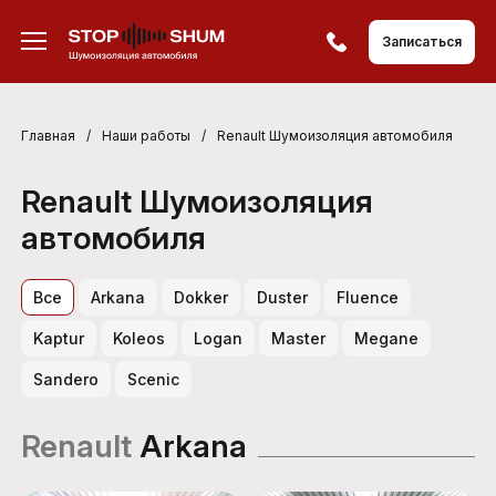
Записаться
Главная
/
Наши работы
/
Renault Шумоизоляция автомобиля
Renault Шумоизоляция
автомобиля
Все
Arkana
Dokker
Duster
Fluence
Kaptur
Koleos
Logan
Master
Megane
Sandero
Scenic
Renault
Arkana