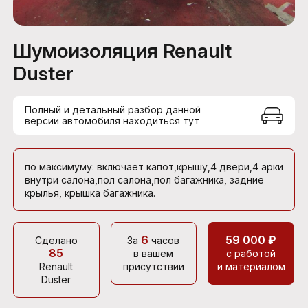
Шумоизоляция Renault
Duster
Полный и детальный разбор данной
версии автомобиля находиться тут
по максимуму: включает капот,крышу,4 двери,4 арки
внутри салона,пол салона,пол багажника, задние
крылья, крышка багажника.
6
59 000 ₽
Сделано
За
часов
85
в вашем
с работой
Renault
присутствии
и материалом
Duster