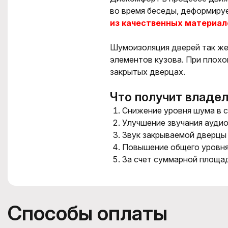
во время беседы,
деформируе
из качественных материал
Шумоизоляция дверей
так
ж
элементов кузова. При плох
закрытых дверцах.
Что получит владе
Сниж
ение уровня шума в 
Улучшение звучания ауди
Звук закрываемой дверцы 
Повышение общего уровня
За счет суммарной площад
Способы оплаты