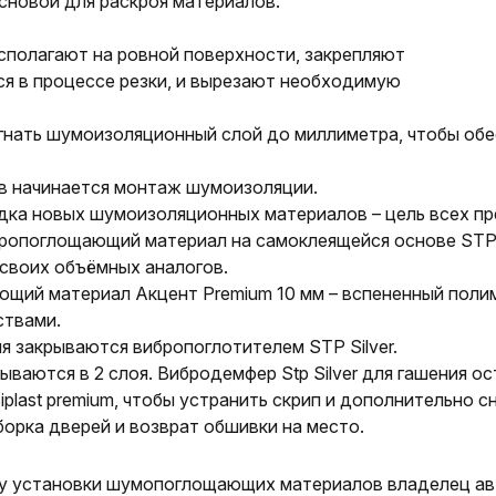
сновой для раскроя материалов.
сполагают на ровной поверхности, закрепляют
ся в процессе резки, и вырезают необходимую
гнать шумоизоляционный слой до миллиметра, чтобы обе
в начинается монтаж шумоизоляции.
ладка новых шумоизоляционных материалов – цель всех п
ропоглощающий материал на самоклеящейся основе STP A
своих объёмных аналогов.
щий материал Акцент Premium 10 мм – вспененный поли
ствами.
я закрываются вибропоглотителем STP Silver.
ваются в 2 слоя. Вибродемфер Stp Silver для гашения о
last premium, чтобы устранить скрип и дополнительно с
орка дверей и возврат обшивки на место.
су установки шумопоглощающих материалов владелец а