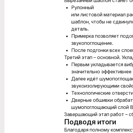
Вырезанный шаблон станет
о
Рулонный
или листовой материал ра
шаблон, чтобы не сдвинул
деталь.
Примерка позволяет подо
звукопоглощение.
После подгонки всех сло
е
Третий этап – основной. Ук
Первым укладывается виб
значительно эффективнее 
Далее идёт шумопоглощаю
звукоизолирующими свой
Технологические отверсти
Дверные обшивки обрабаты
шумопоглощающий слой Bip
Завершающий этап работ – сб
Подводя итоги
Благодаря полному комплек