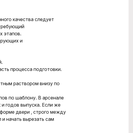
ного качества следует
 требующий
х этапов.
ирующих и
й.
сть процесса подготовки.
тным раствором внизу по
ов по шаблону. В арсенале
и годов выпуска. Если же
форме двери , строго между
л и начать вырезать сам