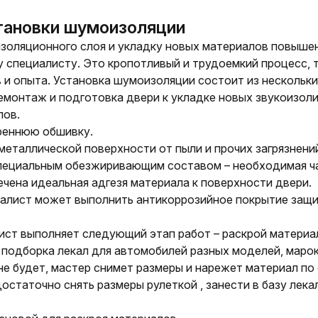
тановки шумоизоляции
золяционного
слоя и укладку новых материалов повышен
 специалисту. Это кропотливый и трудо
е
мкий процесс,
и опыта. Установка шумоизоляции состоит из нескольки
емонтаж и подготовка двери к укладке но
вых звукоизол
лов.
реннюю обшивку.
металлической поверхности от пыли и прочих загрязнени
пециальным обезжиривающим составом – необходимая ча
ечена идеальная адгезя материала к поверхности двери.
алист может выполнить антикоррозийное покрытие защи
ист выполняет следующий этап работ – раскрой материал
подборка лекал для автомобилей разных моделей, марок 
 будет, мастер снимет размеры и нарежет материал по 
 достаточно
снять размеры рулеткой , занести в базу лека