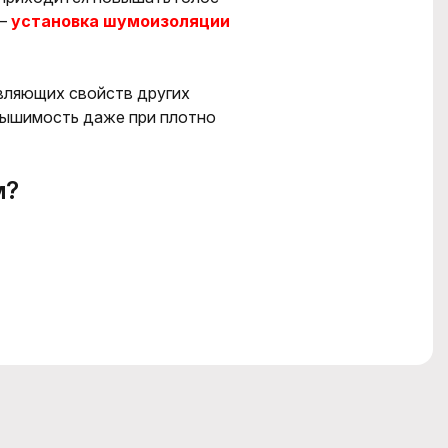
 –
установка шумоизоляции
вляющих
свойств других
лышимость даже при плотно
м?