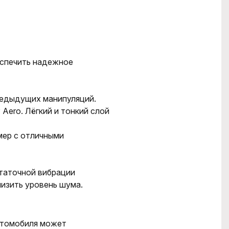
спечить над
е
жное
редыдущих манипуляций.
ero. Лёгкий и тонкий слой
мер с отличными
статочной вибрации
низить уровень шума.
втомобиля может