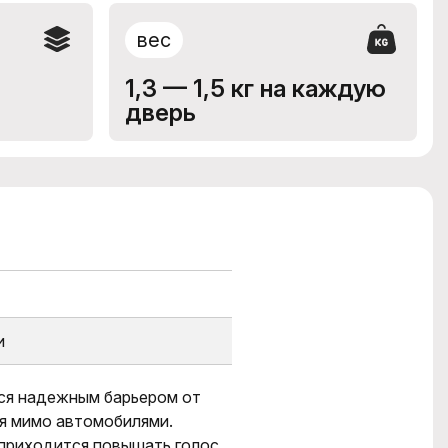
вес
1,3 — 1,5 кг на каждую
дверь
и
ся над
е
жным барьером от
я мимо автомобилями.
приходится п
овышать голос