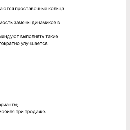
ваются проставочные кольца
имость замены динамиков в
мендуют выполнять такие
гократно улучшается.
арианты;
мобиля при продаже.