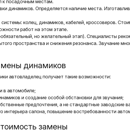
п к посадочным местам.
вки динамиков. Определяется наличие места. Изготавли
 системы: колец, динамиков, кабелей, кроссоверов. Сто
ожности работ на этом этапе.
обязательный, но желательный этап). Специалисты реко
ытого пространства и снижения резонанса. Звучание мно
амены динамиков
тики автовладелец получает такие возможности:
и в автомобиле;
намиков и создание особой обстановки для звучания;
бственные предпочтения, а не стандартные заводские в
го интерьера салона, повышение востребованности авто
 стоимость замены