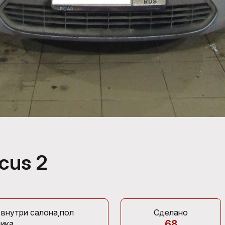
cus 2
 внутри салона,пол
Сделано
68
ика.