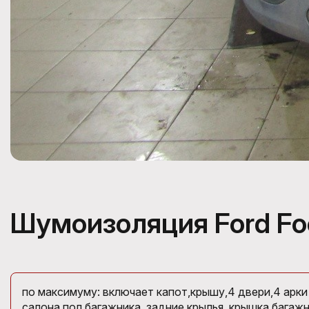
Шумоизоляция Ford Fo
по максимуму: включает капот,крышу,4 двери,4 арки
салона,пол багажника, задние крылья, крышка багажн