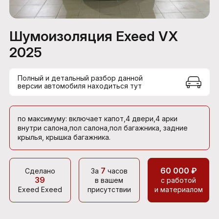
Шумоизоляция Exeed VX
2025
Полный и детальный разбор данной
версии автомобиля находиться тут
по максимуму: включает капот,4 двери,4 арки
внутри салона,пол салона,пол багажника, задние
крылья, крышка багажника.
7
60 000 ₽
Сделано
За
часов
39
в вашем
с работой
Exeed Exeed
присутствии
и материалом