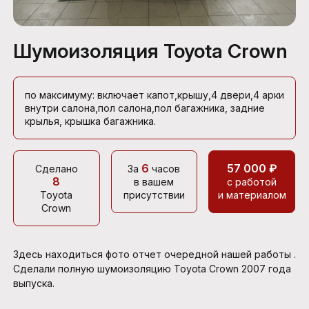
Шумоизоляция Toyota Crown
по максимуму: включает капот,крышу,4 двери,4 арки
внутри салона,пол салона,пол багажника, задние
крылья, крышка багажника.
6
57 000 ₽
Сделано
За
часов
8
в вашем
с работой
Toyota
присутствии
и материалом
Crown
Здесь находиться фото отчет очередной нашей работы .
Сделали полную шумоизоляцию Toyota Crown 2007 года
выпуска.