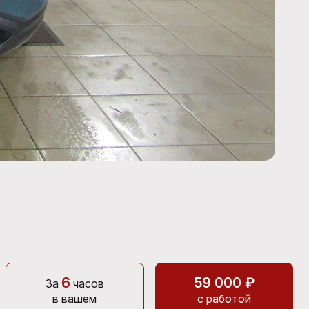
6
59 000 ₽
За
часов
в вашем
с работой