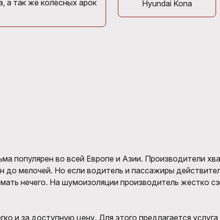
, а так же колесных арок
Hyundai Kona
ьма популярен во всей Европе и Азии. Производители хв
ан до мелочей. Но если водитель и пассажиры действите
умать нечего. На шумоизоляции производитель жестко с
гко и за доступную цену. Для этого предлагается услуга