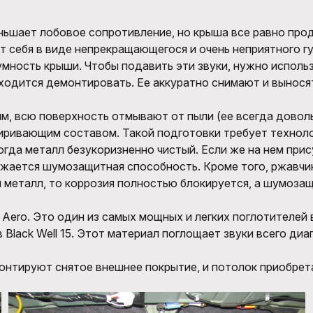
ньшает лобовое сопротивление, но крыша все равно про
 себя в виде непрекращающегося и очень неприятного гу
ость крыши. Чтобы подавить эти звуки, нужно использ
ходится демонтировать. Ее аккуратно снимают и выносят
ым, всю поверхность отмывают от пыли (ее всегда довол
жиривающим составом. Такой подготовки требует технол
гда металл безукоризненно чистый. Если же на нем прису
нижается шумозащитная способность. Кроме того, ржавч
й металл, то коррозия полностью блокируется, а шумоза
Aero. Это один из самых мощных и легких поглотителей
 Black Well 15. Этот материал поглощает звуки всего ди
нтируют снятое внешнее покрытие, и потолок приобрет