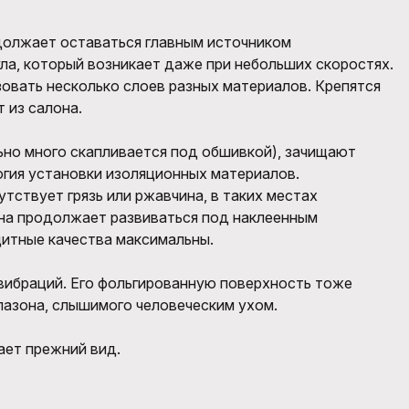
должает оставаться главным источником
ла, который возникает даже при небольших скоростях.
овать несколько слоев разных материалов. Крепятся
 из салона.
ьно много скапливается под обшивкой), зачищают
огия установки изоляционных материалов.
тствует грязь или ржавчина, в таких местах
ина продолжает развиваться под наклеенным
щитные качества максимальны.
 вибраций. Его фольгированную поверхность тоже
апазона, слышимого человеческим ухом.
ает прежний вид.