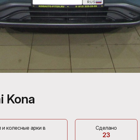
i Kona
 и колесные арки в
Сделано
23