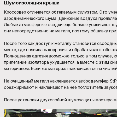
Шумоизоляция крыши
Кроссовер отличается обтекаемым силуэтом. Это уме
аэродинамического шума. Движение воздуха проявляет
Любые атмосферные осадки еще больше усиливают шумн
они непосредственно на металл, поэтому обшивку при
После того как доступ к металлу становится свободн
места, где появилась коррозия, и обрабатывают обез
Полноценная адгезия возможна только в том случае, ко
прилегание изолятора ухудшается, а вместе с этим с
материалом. Если же материал наклеивается на чисты
На очищенный металл наклеивается вибродемпфер StP 
обезжиривают и наклеивают на нее поглотитель звуков
После установки двухслойной шумозащиты мастера мо