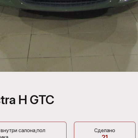
tra H GTC
 внутри салона,пол
Сделано
21
ика.