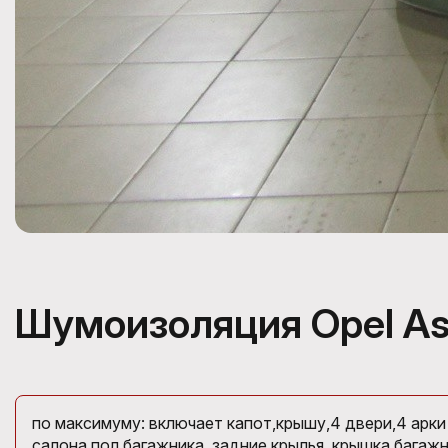
Шумоизоляция Opel As
по максимуму: включает капот,крышу,4 двери,4 арки
салона,пол багажника, задние крылья, крышка багажн