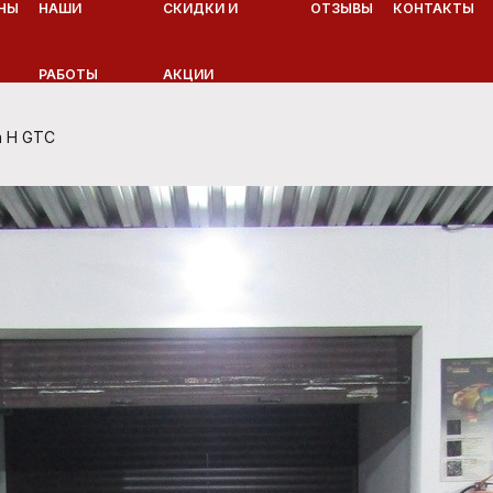
НЫ
НАШИ
СКИДКИ И
ОТЗЫВЫ
КОНТАКТЫ
РАБОТЫ
АКЦИИ
a H GTC