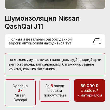
Шумоизоляция Nissan
QashQai J11
Полный и детальный разбор данной
версии автомобиля находиться тут
по максимуму: включает капот,крышу,4 двери,4 арки
внутри салона,пол салона,пол багажника, задние
крылья, крышка багажника.
6
59 000 ₽
Сделано
За
часов
67
в вашем
с работой
Nissan
присутствии
и материалом
Qashqai