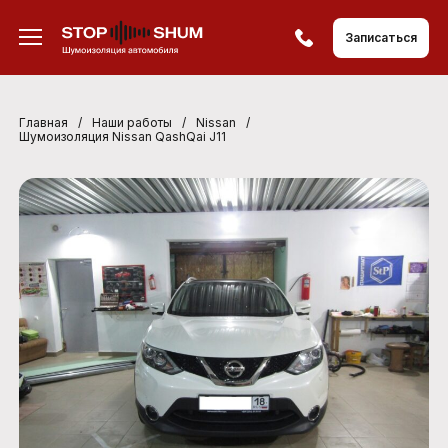
Записаться
Главная
/
Наши работы
/
Nissan
/
Шумоизоляция Nissan QashQai J11