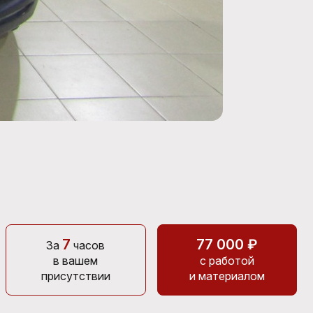
7
77 000 ₽
За
часов
в вашем
с работой
присутствии
и материалом