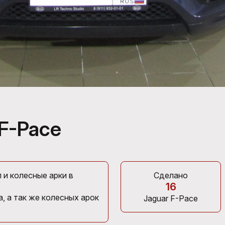
F-Pace
 и колесные арки в
Сделано
16
, а так же колесных арок
Jaguar F-Pace