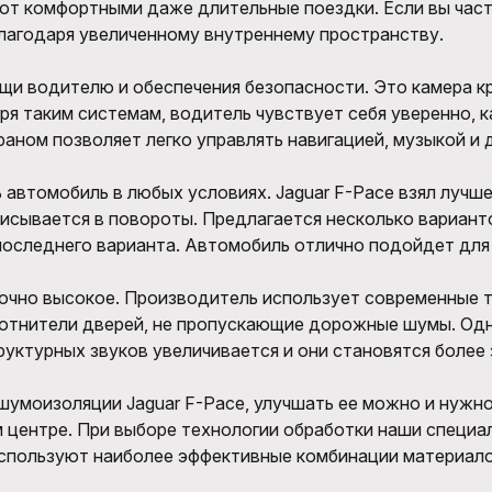
ют комфортными даже длительные поездки. Если вы част
благодаря увеличенному внутреннему пространству.
и водителю и обеспечения безопасности. Это камера кр
я таким системам, водитель чувствует себя уверенно, 
аном позволяет легко управлять навигацией, музыкой и 
 автомобиль в любых условиях. Jaguar F-Pace взял лучш
писывается в повороты. Предлагается несколько вариант
оследнего варианта. Автомобиль отлично подойдет для 
точно высокое. Производитель использует современные 
отнители дверей, не пропускающие дорожные шумы. Одна
руктурных звуков увеличивается и они становятся более
шумоизоляции Jaguar F-Pace, улучшать ее можно и нужно
 центре. При выборе технологии обработки наши специ
спользуют наиболее эффективные комбинации материало