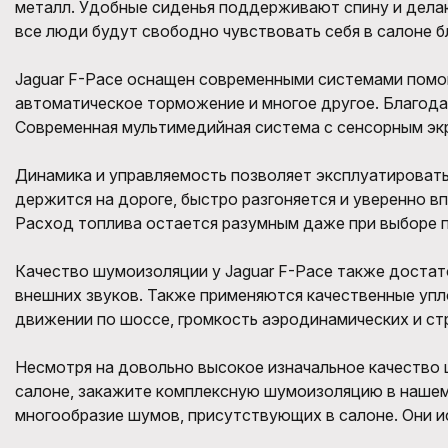
металл. Удобные сиденья поддерживают спину и дела
все люди будут свободно чувствовать себя в салоне 
Jaguar F-Pace оснащен современными системами помощ
автоматическое торможение и многое другое. Благодар
Современная мультимедийная система с сенсорным экр
Динамика и управляемость позволяет эксплуатировать
держится на дороге, быстро разгоняется и уверенно в
Расход топлива остается разумным даже при выборе п
Качество шумоизоляции у Jaguar F-Pace также доста
внешних звуков. Также применяются качественные упл
движении по шоссе, громкость аэродинамических и ст
Несмотря на довольно высокое изначальное качество 
салоне, закажите комплексную шумоизоляцию в нашем
многообразие шумов, присутствующих в салоне. Они и