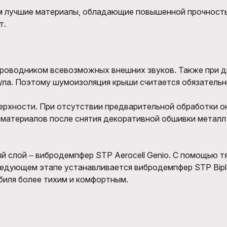
 лучшие материалы, обладающие повышенной прочность
т.
проводником всевозможных внешних звуков. Также при д
ула. Поэтому шумоизоляция крыши считается обязатель
ерхности. При отсутствии предварительной обработки о
материалов после снятия декоративной обшивки металл о
ый слой ‒ вибродемпфер STP Aerocell Genio. С помощью 
ледующем этапе устанавливается вибродемпфер STP Bipl
биля более тихим и комфортным.