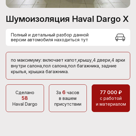
Шумоизоляция Haval Dargo X
Полный и детальный разбор данной
версии автомобиля находиться тут
по максимуму: включает капот,крышу,4 двери,4 арки
внутри салона,пол салона,пол багажника, задние
крылья, крышка багажника.
6
77 000 ₽
Сделано
За
часов
58
в вашем
с работой
Haval Dargo
присутствии
и материалом