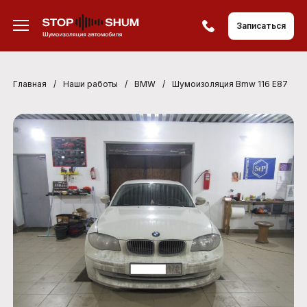
Записаться
Главная
/
Наши работы
/
BMW
/
Шумоизоляция Bmw 116 E87