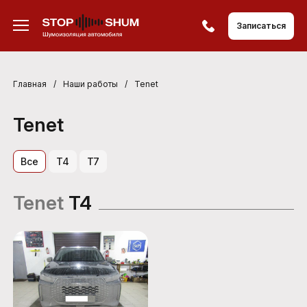
Записаться
Главная
/
Наши работы
/
Tenet
Tenet
Все
T4
T7
Tenet
T4