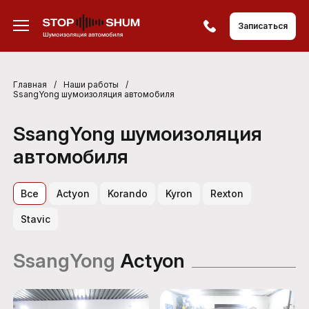
Записаться
Главная
/
Наши работы
/
SsangYong шумоизоляция автомобиля
SsangYong шумоизоляция
автомобиля
Все
Actyon
Korando
Kyron
Rexton
Stavic
SsangYong
Actyon