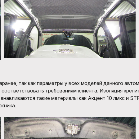
аранее, так как параметры у всех моделей данного авто
е соответствовать требованиям клиента
.
Изоляция
крепит
станавливаются такие материалы как Акцент 10
лмкс
и
STP
ажника
.