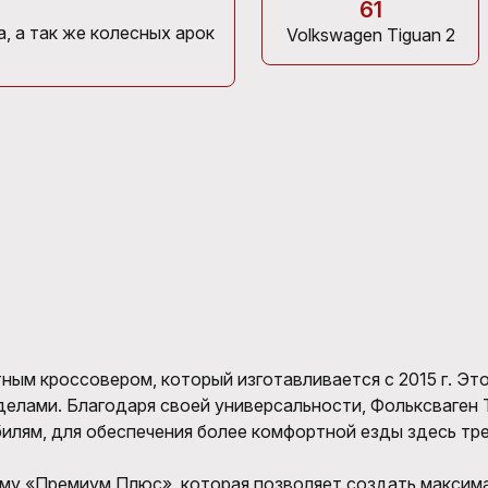
61
, а так же колесных арок
Volkswagen Tiguan 2
тным кроссовером, который изготавливается с 20
15
г.
Это
еделами. Благодаря своей универсальности, Фольксваген
билям, для обеспечения более комфортной езды
здесь тр
му «Премиум Плюс», которая позволяет создать максим