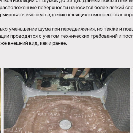
иться изоляции от шумов до 33 дБ.
Данный показатель
яв
 расположенные поверхности наносится более легкий сл
ормировать высокую адгезию клеящих компонентов к кор
лько уменьшение шума
при передвижения
, но также и по
ции проводятся с учетом технических требований и пос
же внешний вид, как и ранее
.