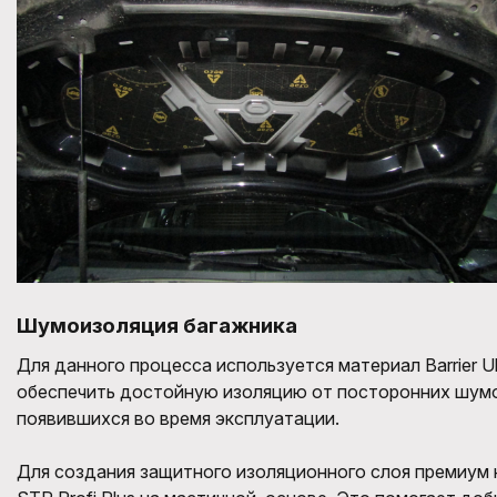
Шумоизоляция багажника
Для данного процесса используется материал
Barrier U
обеспечить достойную
изоляцию
от посторонних шумо
появившихся
во время эксплуатации.
Для создани
я защитного изоляционного слоя п
р
емиу
м 