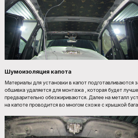
Шумоизоляция капота
Материалы для установки в капот подготавливаются з
обшивка удаляется для монтажа , которая будет лучш
предварительно обезжириваются
. Далее на металл у
на капоте проводится
во много
м
схоже с
крышк
ой
баг