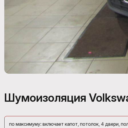
Шумоизоляция Volkswa
по максимуму: включает капот, потолок, 4 двери, пол