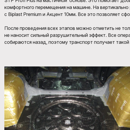
STP Profi Plus
на мастичной основе. Это помогает доб
комф
ортного перемещения на машине. Н
а вертикально
с Biplast Premium и Акцент 10мм
. Все это позволяет сф
После проведения всех этапов можно отметить не то
не наносит сильный разрушительный эффект.
Все опера
собираются назад, поэтому транспорт получает такой 