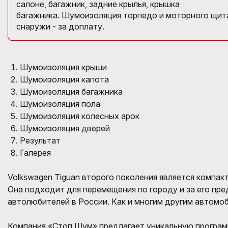
салоне, багажник, задние крылья, крышка
багажника. Шумоизоляция торпедо и моторного щита
снаружи - за доплату.
Шумоизоляция крыши
Шумоизоляция капота
Шумоизоляция багажника
Шумоизоляция пола
Шумоизоляция колесных арок
Шумоизоляция дверей
Результат
Галерея
Volkswagen
Tiguan
второго поколения является компак
Она подходит для перемещения по городу и за его пр
автолюбителей в России.
Как и многим другим автомо
Компания «Стоп Шум» предлагает
уникальную програм