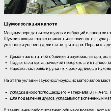
Шумоизоляция капота
Мощным передатчиком шумов и вибраций в салон автом
Шумоизоляция капота снижает интенсивность звука р
установки условно делится на три этапа. Первая ста
Демонтаж штатной обшивки и звукоизолятора, есл
Подготовка металлической поверхности к нанесени
Нарезка листовых и рулонных расходников в нужный
На этапе укладки звукоизолирующих материалов маст
Укладка вибропоглощающего материала STP Aero. Т
Для подавления шумов укладывают вспененный мате
В завершении работ штатную обшивку возвращают на ме