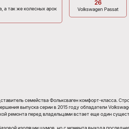
26
, а так же колесных арок
Volkswagen Passat
дставитель семейства Фольксваген комфорт-класса. Стро
вершения выпуска серии в 2015 году обладатели Volksw
икой ремонта перед владельцами встает еще один сущес
базовой изоляции шумов, но с момента выхода последне