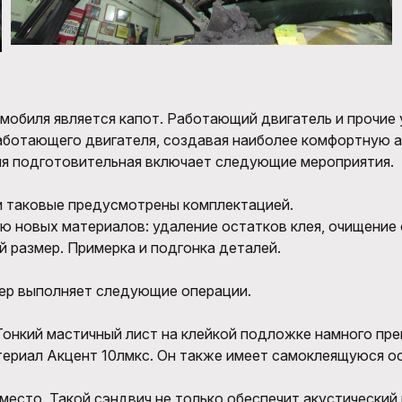
обиля является капот. Работающий двигатель и прочие 
аботающего двигателя, создавая наиболее комфортную а
дия подготовительная включает следующие мероприятия.
и таковые предусмотрены комплектацией.
ю новых материалов: удаление остатков клея, очищени
 размер. Примерка и подгонка деталей.
ер выполняет следующие операции.
онкий мастичный лист на клейкой подложке намного пре
риал Акцент 10лмкс. Он также имеет самоклеящуюся осн
сто. Такой сэндвич не только обеспечит акустический к