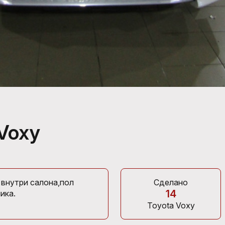
Voxy
 внутри салона,пол
Сделано
14
ика.
Toyota Voxy