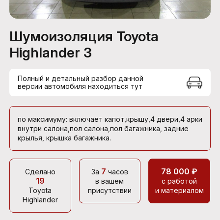
Шумоизоляция Toyota
Highlander 3
Полный и детальный разбор данной
версии автомобиля находиться тут
по максимуму: включает капот,крышу,4 двери,4 арки
внутри салона,пол салона,пол багажника, задние
крылья, крышка багажника.
7
78 000 ₽
Сделано
За
часов
19
в вашем
с работой
Toyota
присутствии
и материалом
Highlander