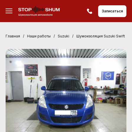
Записаться
Главная
/
Наши работы
/
Suzuki
/
Шумоизоляция Suzuki Swift