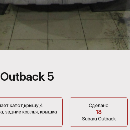
Outback 5
чает капот,крышу,4
Сделано
18
а, задние крылья, крышка
Subaru Outback