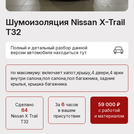
Шумоизоляция Nissan X-Trail
T32
Полный и детальный разбор данной
версии автомобиля находиться тут
по максимуму: включает капот,крышу,4 двери,4 арки
внутри салона,пол салона,пол багажника, задние
крылья, крышка багажника.
6
59 000 ₽
Сделано
За
часов
64
в вашем
с работой
Nissan X Trail
присутствии
и материалом
T32