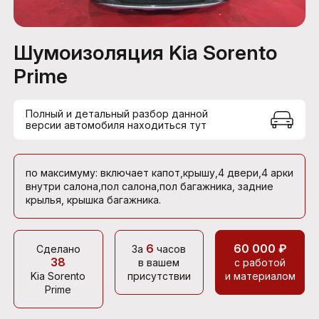
Шумоизоляция Kia Sorento
Prime
Полный и детальный разбор данной
версии автомобиля находиться тут
по максимуму: включает капот,крышу,4 двери,4 арки
внутри салона,пол салона,пол багажника, задние
крылья, крышка багажника.
6
60 000 ₽
Сделано
За
часов
38
в вашем
с работой
Kia Sorento
присутствии
и материалом
Prime