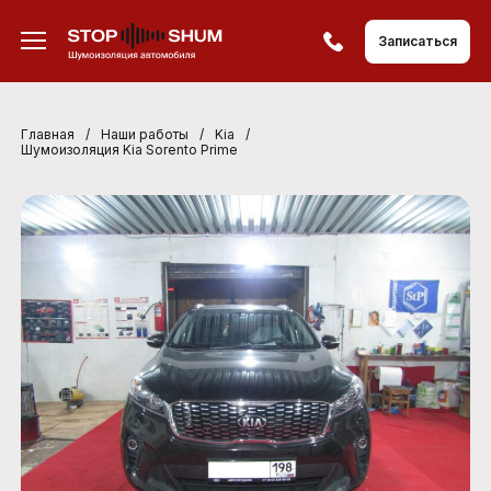
Записаться
Главная
/
Наши работы
/
Kia
/
Шумоизоляция Kia Sorento Prime