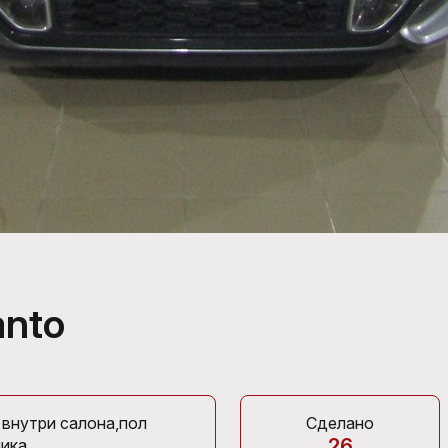
anto
 внутри салона,пол
Сделано
26
ика.