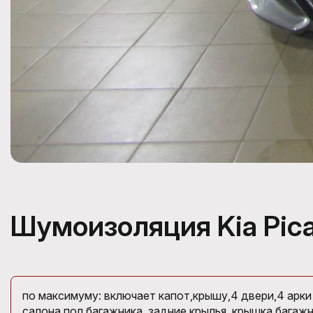
Шумоизоляция Kia Pic
по максимуму: включает капот,крышу,4 двери,4 арки
салона,пол багажника, задние крылья, крышка багажн