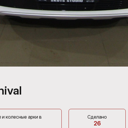
ival
 и колесные арки в
Сделано
26