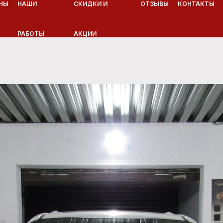
НЫ
НАШИ
СКИДКИ И
ОТЗЫВЫ
КОНТАКТЫ
РАБОТЫ
АКЦИИ