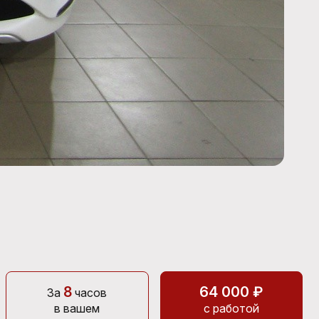
8
64 000 ₽
За
часов
в вашем
с работой