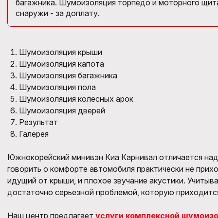
багажника. Шумоизоляция торпедо и моторного щита
снаружи - за доплату.
Шумоизоляция крыши
Шумоизоляция капота
Шумоизоляция багажника
Шумоизоляция пола
Шумоизоляция колесных арок
Шумоизоляция дверей
Результат
Галерея
Южнокорейский минивэн Киа Карнивал отличается наде
говорить о комфорте автомобиля практически не прих
идущий от крыши, и плохое звучание акустики. Учитыв
достаточно серьезной проблемой, которую приходитс
Наш центр предлагает
услуги комплексной шумоиз