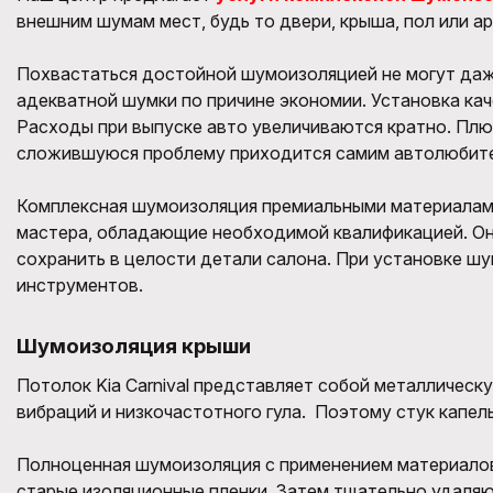
внешним шумам мест, будь то двери, крыша, пол или ар
Похвастаться достойной шумоизоляцией не могут даж
адекватной шумки по причине экономии. Установка к
Расходы при выпуске авто увеличиваются кратно. Плюс
сложившуюся проблему приходится самим автолюбите
Комплексная шумоизоляция премиальными материалами
мастера, обладающие необходимой квалификацией. О
сохранить в целости детали салона. При установке 
инструментов.
Шумоизоляция крыши
Потолок Kia Carnival представляет собой металлическ
вибраций и низкочастотного гула. Поэтому стук капел
Полноценная шумоизоляция с применением материалов
старые изоляционные пленки. Затем тщательно удаляю