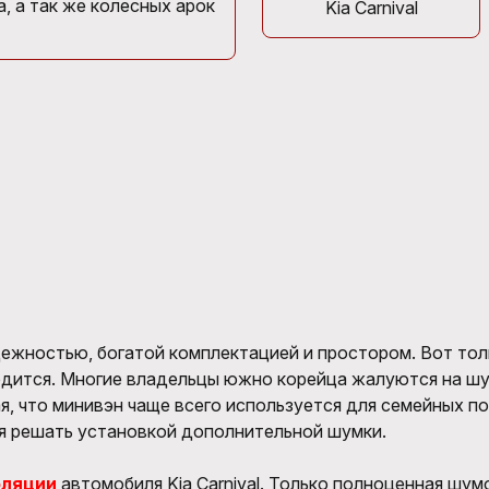
, а так же колесных арок
Kia Carnival
жностью, богатой комплектацией и простором. Вот тол
одится. Многие владельцы южно корейца жалуются на шум
ая, что минивэн чаще всего используется для семейных п
я решать установкой дополнительной шумки.
оляции
автомобиля Kia Carnival. Только полноценная шум