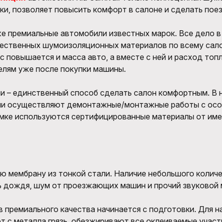
ки, позволяет повысить комфорт в салоне и сделать пое
е премиальные автомобили известных марок. Все дело в
ачественных шумоизоляционных материалов по всему сал
 повышается и масса авто, а вместе с ней и расход то
лям уже после покупки машины.
 – единственный способ сделать салон комфортным. В
ни осуществляют демонтажные/монтажные работы с осо
шумке используются сертифицированные материалы от им
ую мембрану из тонкой стали. Наличие небольшого колич
ь дождя, шум от проезжающих машин и прочий звуковой 
 премиального качества начинается с подготовки. Для 
т с металла грязь, обезжиривают все оклеиваемые участ