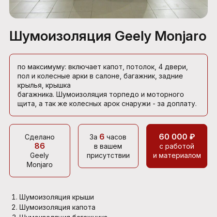
Шумоизоляция Geely Monjaro
по максимуму: включает капот, потолок, 4 двери,
пол и колесные арки в салоне, багажник, задние
крылья, крышка
багажника. Шумоизоляция торпедо и моторного
щита, а так же колесных арок снаружи - за доплату.
6
60 000 ₽
Сделано
За
часов
86
в вашем
с работой
Geely
присутствии
и материалом
Monjaro
Шумоизоляция крыши
Шумоизоляция капота