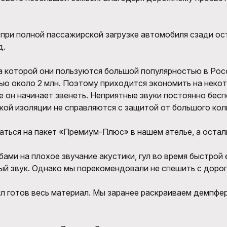
ри полной пассажирской загрузке автомобиля сзади ост
д.
а которой они пользуются большой популярностью в Росс
ю около 2 млн. Поэтому приходится экономить на некот
е он начинает звенеть. Неприятные звуки постоянно бесп
ской изоляции не справляются с защитой от большого ко
аться на пакет «Премиум-Плюс» в нашем ателье, а остал
обами на плохое звучание акустики, гул во время быстрой
й звук. Однако мы порекомендовали не спешить с дорог
был готов весь материал. Мы заранее раскраиваем демпфе