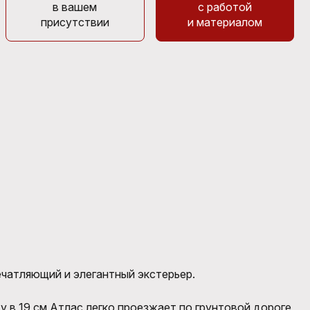
в вашем
с работой
присутствии
и материалом
ечатляющий и элегантный экстерьер.
в 19 см Атлас легко проезжает по грунтовой дороге