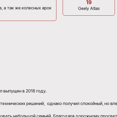
19
, а так же колесных арок
Geely Atlas
л выпущен в 2018 году.
 технических решений, однако получил спокойный, но вп
вать небольшой семьёй. Благодаря дорожному просвету 