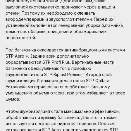
вибронагруженной зоной. Дорожный шум, звуки
выхлопной системы легко проникают через днище и
стенки. Поэтому их необходимо оклеивать
вибродемпферами и звукопоглотителями. Перед их
установкой выполняется генеральная уборка багажника,
демонтаж обшивки, очищение и обезжиривание
поверхностей.
Пол багажника оклеивается антивибрационными листами
STP Aero +. Задние арки дополнительно
обрабатываются STP Profi Plus. Вертикальные части
багажника обесшумливаются с помощью
звукопоглотителя STP Biplast Premium. Второй слой
шумоизоляции багажника делается из STP Qattara.
Установка материалов не способствует сильному
уменьшению объема отсека, при этом избавляет от всех
шумов.
Чтобы шумоизоляция стала максимально эффективной,
обрабатывают и крышку багажника. Для этого также
используется несколько видов материалов. Первым
устанавливается STP Aero, поверх укладывается STP