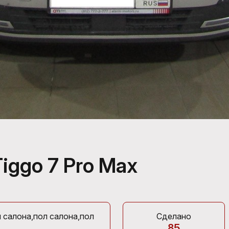
iggo 7 Pro Max
и салона,пол салона,пол
Сделано
85