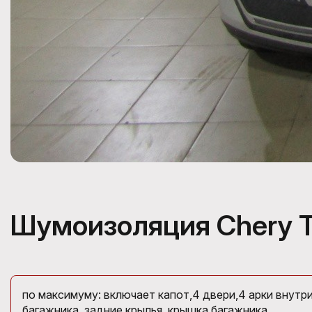
Шумоизоляция Chery T
по максимуму: включает капот,4 двери,4 арки внутр
багажника, задние крылья, крышка багажника.