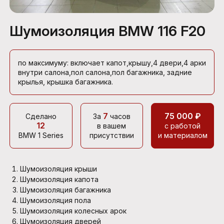
Шумоизоляция BMW 116 F20
по максимуму: включает капот,крышу,4 двери,4 арки
внутри салона,пол салона,пол багажника, задние
крылья, крышка багажника.
7
75 000 ₽
Сделано
За
часов
12
в вашем
с работой
BMW 1 Series
присутствии
и материалом
Шумоизоляция крыши
Шумоизоляция капота
Шумоизоляция багажника
Шумоизоляция пола
Шумоизоляция колесных арок
Шумоизоляция дверей