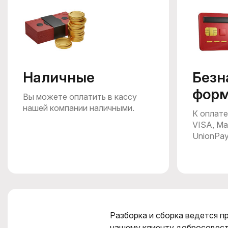
Наличные
Безн
фор
Вы можете оплатить в кассу
нашей компании наличными.
К оплате
VISA, Ma
UnionPa
Разборка и сборка ведется п
нашему клиенту добросовест