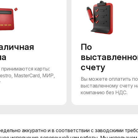
аличная
По
ма
выставленно
счету
 принимаются карты:
estro, MasterCard, МИР,
Вы можете оплатить по
y
выставленному счету н
компанию без НДС.
редельно аккуратно и в соответствии с заводскими треб
ное исполнение доверенной нам работы. Мы используем