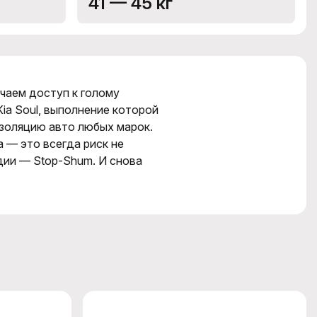
41 — 45 кг
учаем доступ к голому
ia Soul, выполнение которой
золяцию авто любых марок.
 — это всегда риск не
дии — Stop-Shum. И снова