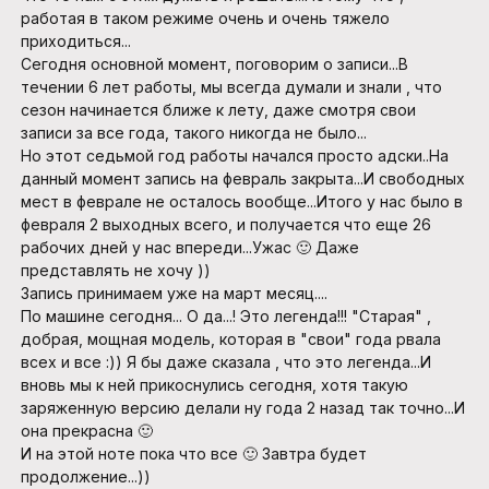
работая в таком режиме очень и очень тяжело
приходиться...
Сегодня основной момент, поговорим о записи...В
течении 6 лет работы, мы всегда думали и знали , что
сезон начинается ближе к лету, даже смотря свои
записи за все года, такого никогда не было...
Но этот седьмой год работы начался просто адски..На
данный момент запись на февраль закрыта...И свободных
мест в феврале не осталось вообще...Итого у нас было в
февраля 2 выходных всего, и получается что еще 26
рабочих дней у нас впереди...Ужас 🙂 Даже
представлять не хочу ))
Запись принимаем уже на март месяц....
По машине сегодня... О да...! Это легенда!!! "Старая" ,
добрая, мощная модель, которая в "свои" года рвала
всех и все :)) Я бы даже сказала , что это легенда...И
вновь мы к ней прикоснулись сегодня, хотя такую
заряженную версию делали ну года 2 назад так точно...И
она прекрасна 🙂
И на этой ноте пока что все 🙂 Завтра будет
продолжение...))