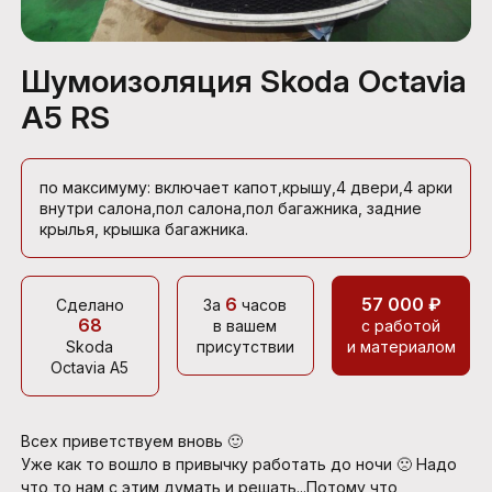
Шумоизоляция Skoda Octavia
A5 RS
по максимуму: включает капот,крышу,4 двери,4 арки
внутри салона,пол салона,пол багажника, задние
крылья, крышка багажника.
6
57 000 ₽
Сделано
За
часов
68
в вашем
с работой
Skoda
присутствии
и материалом
Octavia A5
Всех приветствуем вновь 🙂
Уже как то вошло в привычку работать до ночи 🙁 Надо
что то нам с этим думать и решать...Потому что ,