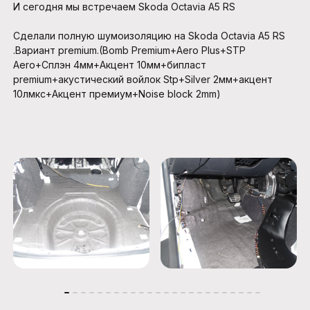
И сегодня мы встречаем Skoda Octavia A5 RS
Сделали полную шумоизоляцию на Skoda Octavia A5 RS
.Вариант premium.(Bomb Premium+Aero Plus+STP
Aero+Сплэн 4мм+Акцент 10мм+бипласт
premium+акустический войлок Stp+Silver 2мм+акцент
10лмкс+Акцент премиум+Noise block 2mm)