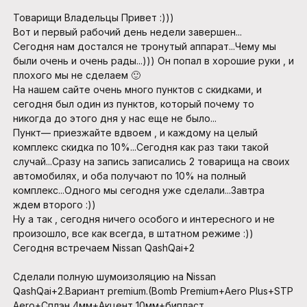
Товарищи Владельцы Привет :)))
Вот и первый рабочий день недели завершен...
Сегодня нам достался не тронутый аппарат...Чему мы
были очень и очень рады...))) Он попал в хорошие руки , и
плохого мы не сделаем 🙂
На нашем сайте очень много пунктов с скидками, и
сегодня был один из пунктов, который почему то
никогда до этого дня у нас еще не было...
Пункт— приезжайте вдвоем , и каждому на целый
комплекс скидка по 10%...Сегодня как раз таки такой
случай...Сразу на запись записались 2 товарища на своих
автомобилях, и оба получают по 10% на полный
комплекс...Одного мы сегодня уже сделали...Завтра
ждем второго :))
Ну а так , сегодня ничего особого и интересного и не
произошло, все как всегда, в штатном режиме :))
Сегодня встречаем Nissan QashQai+2
Сделали полную шумоизоляцию на Nissan
QashQai+2.Вариант premium.(Bomb Premium+Aero Plus+STP
Aero+Сплэн 4мм+Акцент 10мм+бипласт