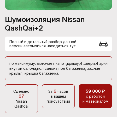
Шумоизоляция Nissan
QashQai+2
Полный и детальный разбор данной
версии автомобиля находиться тут
по максимуму: включает капот,крышу,4 двери,4 арки
внутри салона,пол салона,пол багажника, задние
крылья, крышка багажника.
6
59 000 ₽
Сделано
За
часов
67
в вашем
с работой
Nissan
присутствии
и материалом
Qashqai