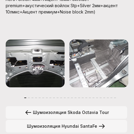
premium+акустический войлок Stp+Silver 2мм+акцент
10лмкс+Акцент премиум+Noise block 2mm)
Шумоизоляция Skoda Octavia Tour
Шумоизоляция Hyundai SantaFe