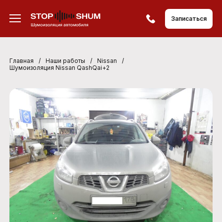
Записаться
Главная
/
Наши работы
/
Nissan
/
Шумоизоляция Nissan QashQai+2