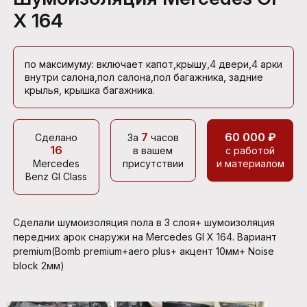
X 164
по максимуму: включает капот,крышу,4 двери,4 арки
внутри салона,пол салона,пол багажника, задние
крылья, крышка багажника.
7
60 000 ₽
Сделано
За
часов
16
в вашем
с работой
Mercedes
присутствии
и материалом
Benz Gl Class
Сделали шумоизоляция пола в 3 слоя+ шумоизоляция
передних арок снаружи на Mercedes Gl X 164. Вариант
premium(Bomb premium+aero plus+ акцент 10мм+ Noise
block 2мм)