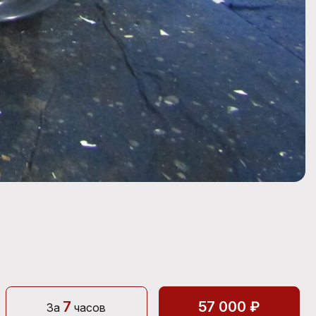
7
57 000 ₽
За
часов