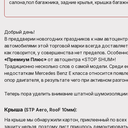
салона,пол багажника, задние крылья, крышка багажн
Добрый день!
В преддверии новогодних праздников к нам автоцентр 
автомобилями этой торговой марки всегда доставляет 
как говорится, у совершенства нет пределов. Особенн
«Премиум Плюс»
от автоцентра «STOP SHUM»!
Традиционно несколько слов о самой модели. Среди е
недостаткам Mercedes Benz E класса относится появле
опор двигателя, в результате чего при активном разго
Теперь пора уделить внимание штатной шумоизоляции M
Крыша
:
(STP Aero, RooF 10мм)
На крыше мы обнаружили картон, приклеенный по всех
защиту нельзя, поэтому лист пришлось демонтировать