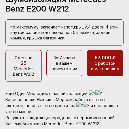
Benz E200 W212
по максимуму: включает капот,крышу,4 двери,4 арки
внутри салона,пол салона,пол багажника, задние
крылья, крышка багажника.
7
57 000 ₽
Сделано
За
часов
25
в вашем
с работой
Mercedes
присутствии
и материалом
Benz W212
Еще Один Мерседес в нашей коллекции
Конечно после Нексии с Мерсом работать то по
сложнее, но опыт то не пропьешь
и все прошло
как по маслу...
Результат владельца порадовал с первых мгновений
Вашему Вниманию Mercedes Benz E 200 W 212