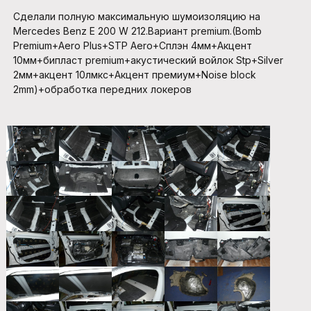
Сделали полную максимальную шумоизоляцию на
Mercedes Benz E 200 W 212.Вариант premium.(Bomb
Premium+Aero Plus+STP Aero+Сплэн 4мм+Акцент
10мм+бипласт premium+акустический войлок Stp+Silver
2мм+акцент 10лмкс+Акцент премиум+Noise block
2mm)+обработка передних локеров