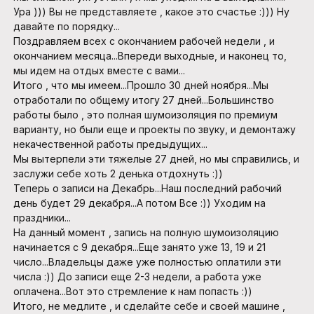
Ура ))) Вы не представляете , какое это счастье :))) Ну
давайте по порядку...
Поздравляем всех с окончанием рабочей недели , и
окончанием месяца...Впереди выходные, и наконец то,
мы идем на отдых вместе с вами...
Итого , что мы имеем...Прошло 30 дней ноября...Мы
отработали по общему итогу 27 дней...Большинство
работы было , это полная шумоизоляция по премиум
варианту, но были еще и проекты по звуку, и демонтажу
некачественной работы предыдущих...
Мы вытерпели эти тяжелые 27 дней, но мы справились, и
заслужи себе хоть 2 денька отдохнуть :))
Теперь о записи на Декабрь...Наш последний рабочий
день будет 29 декабря...А потом Все :)) Уходим на
праздники...
На данный момент , запись на полную шумоизоляцию
начинается с 9 декабря...Еще занято уже 13, 19 и 21
число...Владельцы даже уже полностью оплатили эти
числа :)) До записи еще 2-3 недели, а работа уже
оплачена...Вот это стремление к нам попасть :))
Итого, не медлите , и сделайте себе и своей машине ,