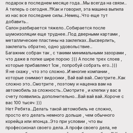
подарок в последнем месяце года....Мы всегда на связи...
А теперь о сегодня...!!!Как и говорил, эта машина выпила
из нас все последние силы...Немец...Что еще тут
добавить...
Салон разбирается тяжело...Собирается после
шумоизоляции еще труднее...Под дверными картами ,
металлические пластины на заклепках...Высверлить,
заклепать обратно, одно удовольствие...
Багажник собран так , с такими минимальными зазорами ,
что даже в попке шире порою :))) А после трех слоев ,
которые прибавляют 1см , попробуй собрать его...)))
Я не скажу , что это сложно...И многие компании ,
которые снимают видосики , Вай вай вай...Смотрите...Как
сложно это...Смотрите , поэтому и наценка вам на
автомобиль за сложность...Смотрите , и клепки у вас в
счету появились дополнительно....Вай вай вай...Короче с
вас 100 тысяч :)))
Нет Ребята...Делать такой автомобиль не сложно,
просто его делать немного дольше , чем обычного
корейца или японца...Это при условии , что вы
профессионал своего дела...А профи своего дела, не