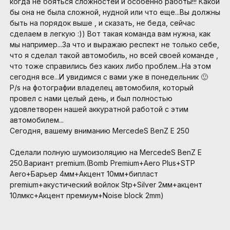
когда не бояться сложностей и особенно работы!!! Какой
бы она не была сложной, нудной или что еще...Вы должны
быть на порядок выше , и сказать, не беда, сейчас
сделаем в легкую :)) Вот такая команда вам нужна, как
мы например...За что и выражаю респект не только себе,
что я сделал такой автомобиль, но всей своей команде ,
что тоже справились без каких либо проблем...На этом
сегодня все...И увидимся с вами уже в понедельник 🙂
P/s на фотографии владелец автомобиля, который
провел с нами целый день, и был полностью
удовлетворен нашей аккуратной работой с этим
автомобилем...
Сегодня, вашему вниманию MercedeS BenZ E 250
Сделали полную шумоизоляцию на MercedeS BenZ E
250.Вариант premium.(Bomb Premium+Aero Plus+STP
Aero+Барьер 4мм+Акцент 10мм+бипласт
premium+акустический войлок Stp+Silver 2мм+акцент
10лмкс+Акцент премиум+Noise block 2mm)