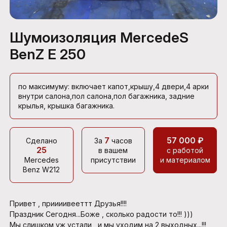
Шумоизоляция MercedeS
BenZ E 250
по максимуму: включает капот,крышу,4 двери,4 арки
внутри салона,пол салона,пол багажника, задние
крылья, крышка багажника.
7
57 000 ₽
Сделано
За
часов
25
в вашем
с работой
Mercedes
присутствии
и материалом
Benz W212
Привет , приииивееттт Друзья!!!!
Праздник Сегодня...Боже , сколько радости то!!! )))
Мы слишком уж устали , и мы уходим на 2 выходных...!!!