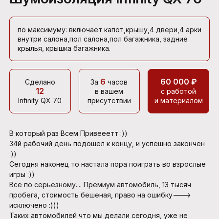
по максимуму: включает капот,крышу,4 двери,4 арки
внутри салона,пол салона,пол багажника, задние
крылья, крышка багажника.
6
60 000 ₽
Сделано
За
часов
12
в вашем
с работой
Infinity QX 70
присутствии
и материалом
В который раз Всем Привееетт :))
34й рабочий день подошел к концу, и успешно закончен
:))
Сегодня наконец то настала пора поиграть во взрослые
игры :))
Все по серьезному.... Премиум автомобиль, 13 тысяч
пробега, стоимость бешеная, право на ошибку--->
исключено :)))
Таких автомобилей что мы делали сегодня, уже не