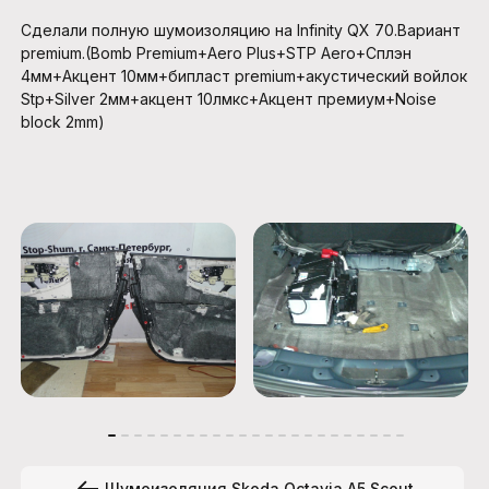
Сделали полную шумоизоляцию на Infinity QX 70.Вариант
premium.(Bomb Premium+Aero Plus+STP Aero+Сплэн
4мм+Акцент 10мм+бипласт premium+акустический войлок
Stp+Silver 2мм+акцент 10лмкс+Акцент премиум+Noise
block 2mm)
Шумоизоляция Skoda Octavia A5 Scout