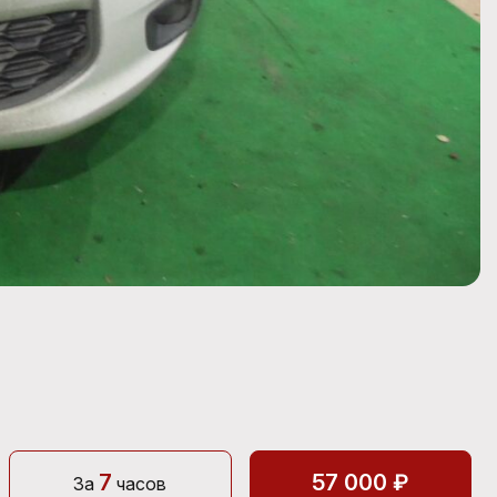
7
57 000 ₽
За
часов