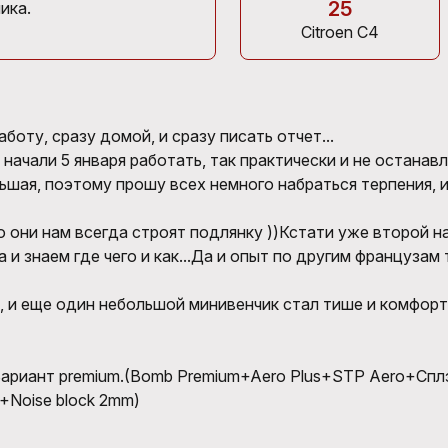
25
ика.
Citroen C4
боту, сразу домой, и сразу писать отчет...
 начали 5 января работать, так практически и не останавл
ьшая, поэтому прошу всех немного набраться терпения, 
то они нам всегда строят подлянку ))Кстати уже второй на
а и знаем где чего и как...Да и опыт по другим французам
, и еще один небольшой минивенчик стал тише и комфортн
.Вариант premium.(Bomb Premium+Aero Plus+STP Aero+Сп
+Noise block 2mm)