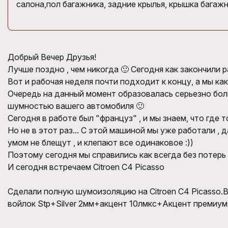
салона,пол багажника, задние крылья, крышка багажн
Добрый Вечер Друзья!
Лучше поздно , чем никогда 🙂 Сегодня как закончили ра
Вот и рабочая неделя почти подходит к концу, а мы как
Очередь на данный момент образовалась серьезно бол
шумностью вашего автомобиля 🙂
Сегодня в работе был "француз" , и мы знаем, что где 
Но не в этот раз... С этой машиной мы уже работали , д
умом не блещут , и клепают все одинаковое :))
Поэтому сегодня мы справились как всегда без потерь 
И сегодня встречаем Citroen C4 Picasso
Сделали полную шумоизоляцию на Citroen C4 Picasso
войлок Stp+Silver 2мм+акцент 10лмкс+Акцент премиум