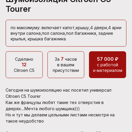
Tourer
по максимуму: включает капот,крышу,4 двери,4 арки
внутри салона,пол салона,пол багажника, задние
крылья, крышка багажника.
7
57 000 ₽
Сделано
За
часов
12
в вашем
с работой
Citroen C5
присутствии
и материалом
Сегодня на шумоизоляцию нас посетил универсал
Сitroen С5 Tourer
Как же французы любят такие тех отверстия в
дверях....Мечта любого шумщика)))
Но и тут мы делаем цельными листами несмотря на
такое неудобство