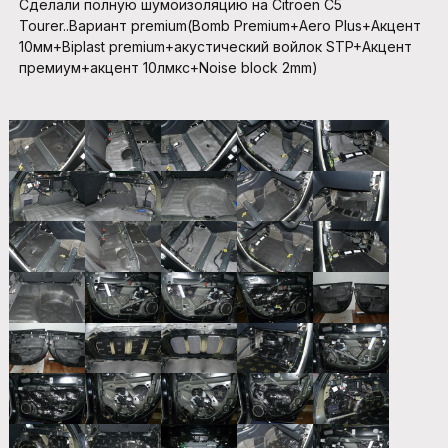
Сделали полную шумоизоляцию на Сitroen С5
Tourer..Вариант premium(Bomb Premium+Aero Plus+Акцент
10мм+Biplast premium+акустический войлок STP+Акцент
премиум+акцент 10лмкс+Noise block 2mm)