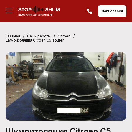
Записаться
Главная
/
Наши работы
/
Citroen
/
Шумоизоляция Сitroen С5 Tourer
Шумоизоляция Сitroen С5