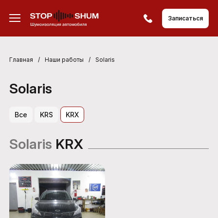
Записаться
Главная
/
Наши работы
/
Solaris
Solaris
Все
KRS
KRX
Solaris
KRX