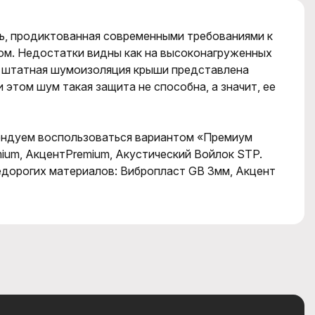
ть, продиктованная современными требованиями к
ом. Недостатки видны как на высоконагруженных
ima штатная шумоизоляция крыши представлена
этом шум такая защита не способна, а значит, ее
ендуем воспользоваться вариантом «Премиум
ium, АкцентPremium, Акустический Войлок STP.
едорогих материалов: Вибропласт GB 3мм, Акцент