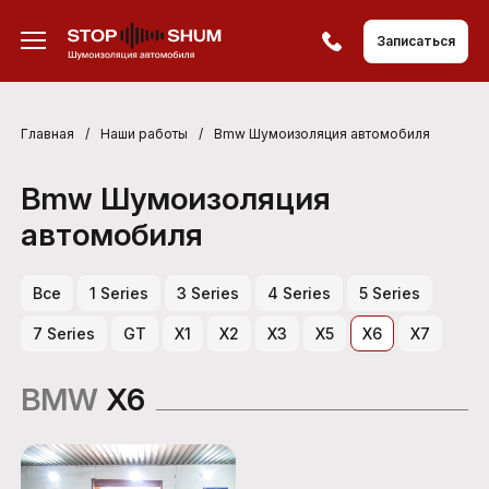
Записаться
Главная
/
Наши работы
/
Bmw Шумоизоляция автомобиля
Bmw Шумоизоляция
автомобиля
Все
1 Series
3 Series
4 Series
5 Series
7 Series
GT
X1
X2
X3
X5
X6
X7
BMW
X6